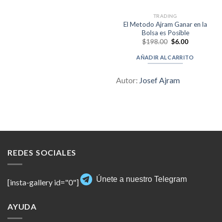
TRADING
El Metodo Ajram Ganar en la
Bolsa es Posible
Original
Current
$
198.00
$
6.00
price
price
was:
is:
AÑADIR AL CARRITO
$198.00.
$6.00.
Autor:
Josef Ajram
REDES SOCIALES
Únete a nuestro Telegram
[insta-gallery id="0"]
AYUDA