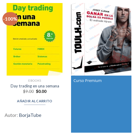
-100%
Curso Premium
EBOOKS
Day trading en una semana
Original
Current
$
9.00
$
0.00
price
price
was:
is:
AÑADIR AL CARRITO
$9.00.
$0.00.
Autor:
BorjaTube