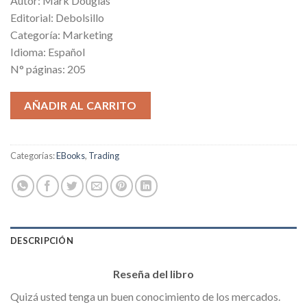
Autor: Mark Douglas
was:
is:
Editorial: Debolsillo
$9.00.
$0.00.
Categoría: Marketing
Idioma: Español
N° páginas: 205
AÑADIR AL CARRITO
Categorías:
EBooks
,
Trading
DESCRIPCIÓN
Reseña del libro
Quizá usted tenga un buen conocimiento de los mercados.