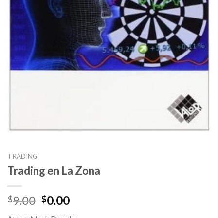
TRADING
Trading en La Zona
Original
Current
9.00
0.00
$
$
price
price