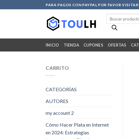
Skip
PARA PAGOS CON PAYPAL POR FAVOR VISITA
to
Búsqueda
content
de
productos
INICIO
TIENDA
CUPONES
OFERTAS
CAT
CARRITO
CATEGORÍAS
AUTORES
my account 2
Cómo Hacer Plata en Internet
en 2024: Estrategias