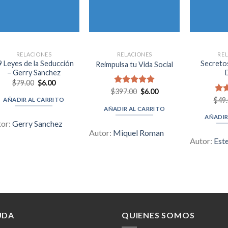
RELACIONES
RELACIONES
RE
9 Leyes de la Seducción
Secreto
Reimpulsa tu Vida Social
– Gerry Sanchez
Original
Current
$
79.00
$
6.00
price
price
Original
Current
$
Valorado en
397.00
$
6.00
was:
is:
price
price
5.00
de 5
$
Val
49
AÑADIR AL CARRITO
$79.00.
$6.00.
was:
is:
5.0
AÑADIR AL CARRITO
$397.00.
$6.00.
AÑADIR
tor:
Gerry Sanchez
Autor:
Miquel Roman
Autor:
Est
UDA
QUIENES SOMOS