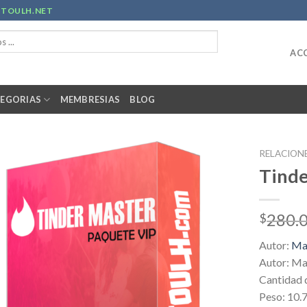
R
TOULH.NET
ACC
EGORIAS
MEMBRESIAS
BLOG
RELACION
Tinde
280.
$
Autor:
Ma
Autor: Ma
Cantidad 
Peso: 10.