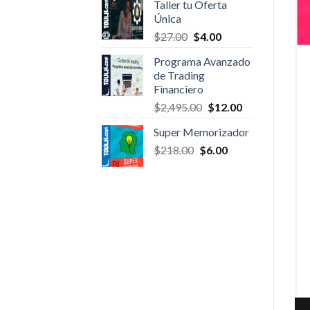
Taller tu Oferta
was:
is:
Única
$497.00.
$27.00.
Original
Current
$
27.00
$
4.00
price
price
Programa Avanzado
was:
is:
de Trading
$27.00.
$4.00.
Financiero
Original
Current
$
2,495.00
$
12.00
price
price
Super Memorizador
was:
is:
Original
Current
$
218.00
$
6.00
$2,495.00.
$12.00.
price
price
was:
is:
$218.00.
$6.00.