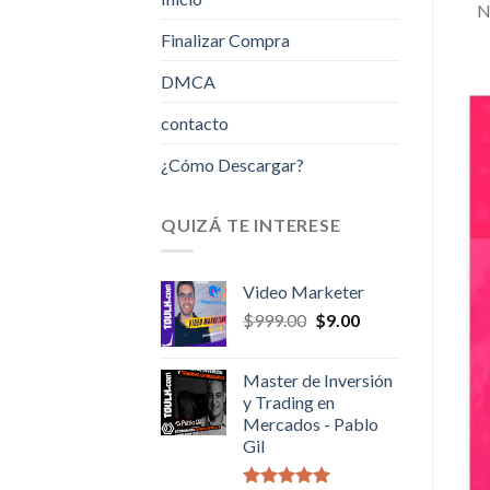
N
Finalizar Compra
DMCA
contacto
¿Cómo Descargar?
QUIZÁ TE INTERESE
Video Marketer
Original
Current
$
999.00
$
9.00
price
price
was:
is:
Master de Inversión
$999.00.
$9.00.
y Trading en
Mercados - Pablo
Gil