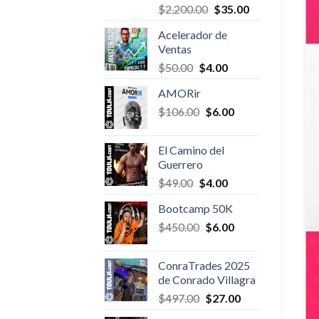
Valorado en
Original
Current
$
2,200.00
$
35.00
5.00
de 5
price
price
Acelerador de
was:
is:
Ventas
$2,200.00.
$35.00.
Original
Current
$
50.00
$
4.00
price
price
AMORir
was:
is:
Original
Current
$
106.00
$50.00.
$
6.00
$4.00.
price
price
was:
is:
El Camino del
$106.00.
$6.00.
Guerrero
Original
Current
$
49.00
$
4.00
price
price
Bootcamp 50K
was:
is:
Original
Current
$
450.00
$49.00.
$
6.00
$4.00.
price
price
was:
is:
ConraTrades 2025
$450.00.
$6.00.
de Conrado Villagra
Original
Current
$
497.00
$
27.00
price
price