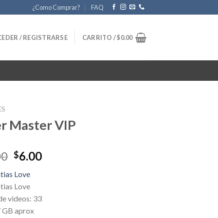
¿Como Comprar?
FAQ
EDER / REGISTRARSE
CARRITO /
$
0.00
ES
r Master VIP
Original
Current
00
6.00
$
price
price
tias Love
was:
is:
tias Love
$280.00.
$6.00.
de videos: 33
7 GB aprox