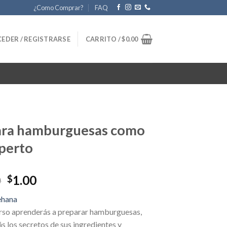
¿Como Comprar?
FAQ
EDER / REGISTRARSE
CARRITO /
$
0.00
ara hamburguesas como
perto
Original
Current
0
1.00
$
price
price
ehana
was:
is:
urso aprenderás a preparar hamburguesas,
$24.00.
$1.00.
s los secretos de sus ingredientes y