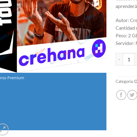
aprenderá
Autor: Cr
Cantidad 
Peso: 2 G
Servidor:
Prepara h
rso Premium
Categoría:
O