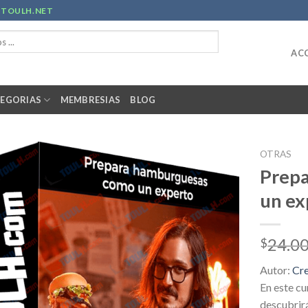
R
TOULH.NET
ACC
EGORIAS
MEMBRESIAS
BLOG
OTRAS
Prep
un ex
24.0
$
Autor:
Cr
En este c
descubrirá