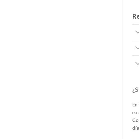
Re
¿S
En
emp
Co
dí