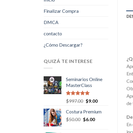
Finalizar Compra
DE
DMCA
contacto
¿Cómo Descargar?
¿Q
QUIZÁ TE INTERESE
Apr
Ent
Seminarios Online
Con
MasterClass
Obt
Apr
Valorado en
Original
Current
$
997.00
$
9.00
de 
5.00
de 5
price
price
Costura Premium
was:
is:
De
Original
Current
$
50.00
$
$997.00.
6.00
$9.00.
En 
price
price
was:
is:
inc