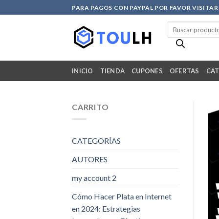
Skip
PARA PAGOS CON PAYPAL POR FAVOR VISITA
to
Búsqueda
content
de
productos
INICIO
TIENDA
CUPONES
OFERTAS
CAT
CARRITO
CATEGORÍAS
AUTORES
my account 2
Cómo Hacer Plata en Internet
en 2024: Estrategias