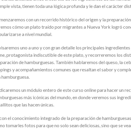
imple vista, tienen toda una lógica profunda y le dan el carácter di
enzaremos con un recorrido histórico del origen y la preparació
emos cómo un plato traído por migrantes a Nueva York logró conqu
ularizarse a nivel mundial.
isaremos uno a uno y con gran detalle los principales ingrediente
ne, protagonista indiscutible de este plato, y recorreremos los dist
paración de hamburguesas. También hablaremos del queso, la ceboll
pings y acompañamientos comunes que resaltan el sabor y comple
a hamburguesa.
icaremos un módulo entero de este curso online para hacer un reco
burguesas más icónicas del mundo, en donde veremos sus ingredi
allitos que las hacen únicas.
con el conocimiento integrado de la preparación de hamburguesas 
o tomarles fotos para que no solo sean deliciosas, sino que se vean 