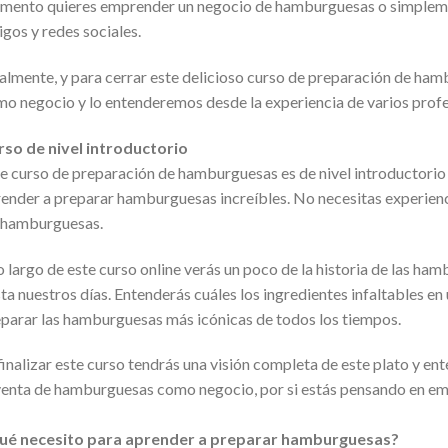
ento quieres emprender un negocio de hamburguesas o simplemen
gos y redes sociales.
almente, y para cerrar este delicioso curso de preparación de h
o negocio y lo entenderemos desde la experiencia de varios profe
so de nivel introductorio
e curso de preparación de hamburguesas es de nivel introductorio 
ender a preparar hamburguesas increíbles. No necesitas experienc
 hamburguesas.
o largo de este curso online verás un poco de la historia de las h
ta nuestros días. Entenderás cuáles los ingredientes infaltables 
parar las hamburguesas más icónicas de todos los tiempos.
finalizar este curso tendrás una visión completa de este plato y 
venta de hamburguesas como negocio, por si estás pensando en em
ué necesito para aprender a preparar hamburguesas?