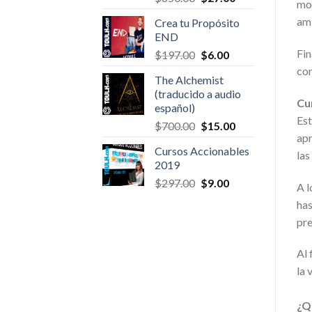
mom
price
price
ami
Crea tu Propósito
was:
is:
END
$650.00.
$27.00.
Fin
Original
Current
$
197.00
$
6.00
price
price
com
The Alchemist
was:
is:
(traducido a audio
$197.00.
$6.00.
Cur
español)
Est
Original
Current
$
700.00
$
15.00
apr
price
price
Cursos Accionables
was:
is:
las
2019
$700.00.
$15.00.
Original
Current
$
297.00
$
9.00
A l
price
price
has
was:
is:
pre
$297.00.
$9.00.
Al 
la 
¿Q