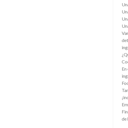
Una
Una
Una
Una
Var
det
ing
¿Qu
Co
En 
ing
Fo
Tam
¡in
Emp
Fin
de 