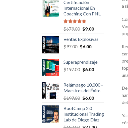
Certificación
$50.00.
$6.00.
a s
Internacional En
Coaching Con PNL
Com
Ver
Valorado en
Original
Current
$
679.00
$
9.00
5.00
de 5
pop
price
price
Ventas Explosivas
was:
is:
Original
Current
Rev
$
97.00
$
$679.00.
6.00
$9.00.
price
price
car
was:
is:
pre
Superaprendizaje
$97.00.
$6.00.
top
Original
Current
$
197.00
$
6.00
un
price
price
was:
is:
Relámpago 10,000 -
$197.00.
$6.00.
Ded
Maestros del Éxito
ham
Original
Current
$
197.00
$
6.00
det
price
price
BootCamp 2.0
was:
is:
Institucional Trading
Ya 
$197.00.
$6.00.
Lab de Diego Diaz
cóm
Original
Current
$
650.00
$
27.00