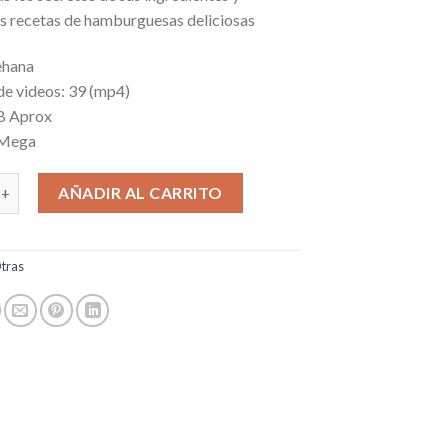
s recetas de hamburguesas deliciosas
ehana
de videos: 39 (mp4)
B Aprox
 Mega
amburguesas como un experto cantidad
AÑADIR AL CARRITO
tras