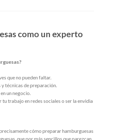
esas como un experto
urguesas?
ves que no pueden faltar.
 y técnicas de preparación.
en un negocio.
 trabajo en redes sociales o ser la envidia
s precisamente cómo preparar hamburguesas
rguesas, que por más sencillos que parezcan