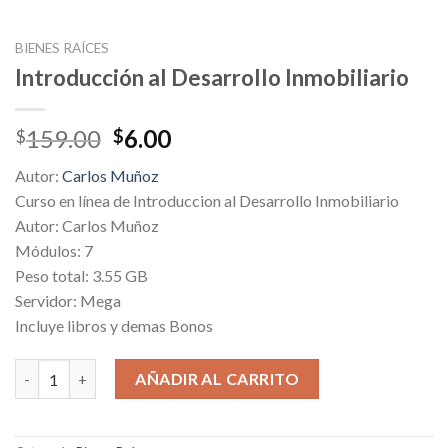
BIENES RAÍCES
Introducción al Desarrollo Inmobiliario
Original
Current
159.00
6.00
$
$
price
price
Autor:
Carlos Muñoz
was:
is:
Curso en línea de Introduccion al Desarrollo Inmobiliario
$159.00.
$6.00.
Autor: Carlos Muñoz
Módulos: 7
Peso total: 3.55 GB
Servidor: Mega
Incluye libros y demas Bonos
Introducción al Desarrollo Inmobiliario cantidad
AÑADIR AL CARRITO