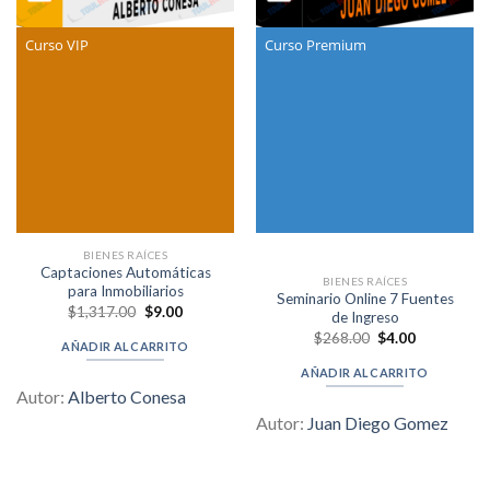
Curso VIP
Curso Premium
BIENES RAÍCES
Captaciones Automáticas
BIENES RAÍCES
para Inmobiliarios
Seminario Online 7 Fuentes
Original
Current
$
1,317.00
$
9.00
de Ingreso
price
price
Original
Current
$
268.00
$
4.00
was:
is:
AÑADIR AL CARRITO
price
price
$1,317.00.
$9.00.
was:
is:
AÑADIR AL CARRITO
$268.00.
$4.00.
Autor:
Alberto Conesa
Autor:
Juan Diego Gomez