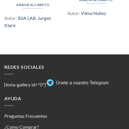
$297.00.
$6.00.
was:
is:
AÑADIR AL CARRITO
$499.00.
$6.00.
Autor:
Vilma Nuñez
Autor:
BiiA LAB
,
Jurgen
Klaric
REDES SOCIALES
Únete a nuestro Telegram
[insta-gallery id="0"]
AYUDA
Preguntas Frecuentes
¿Como Comprar?