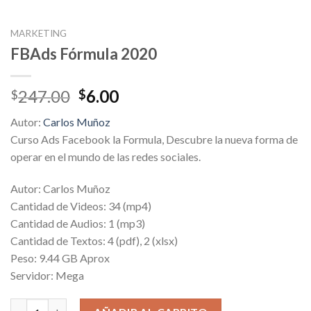
MARKETING
FBAds Fórmula 2020
Original
Current
247.00
6.00
$
$
price
price
Autor:
Carlos Muñoz
was:
is:
Curso Ads Facebook la Formula, Descubre la nueva forma de
$247.00.
$6.00.
operar en el mundo de las redes sociales.
Autor: Carlos Muñoz
Cantidad de Videos: 34 (mp4)
Cantidad de Audios: 1 (mp3)
Cantidad de Textos: 4 (pdf), 2 (xlsx)
Peso: 9.44 GB Aprox
Servidor: Mega
FBAds Fórmula 2020 cantidad