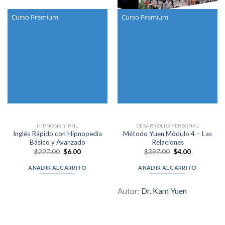
Curso Premium
Curso Premium
HIPNOSIS Y PNL
DESARROLLO PERSONAL
Inglés Rápido con Hipnopedia
Método Yuen Módulo 4 – Las
Básico y Avanzado
Relaciones
Original
Current
Original
Current
$
227.00
$
6.00
$
397.00
$
4.00
price
price
price
price
was:
is:
was:
is:
AÑADIR AL CARRITO
AÑADIR AL CARRITO
$227.00.
$6.00.
$397.00.
$4.00.
Autor:
Dr. Kam Yuen