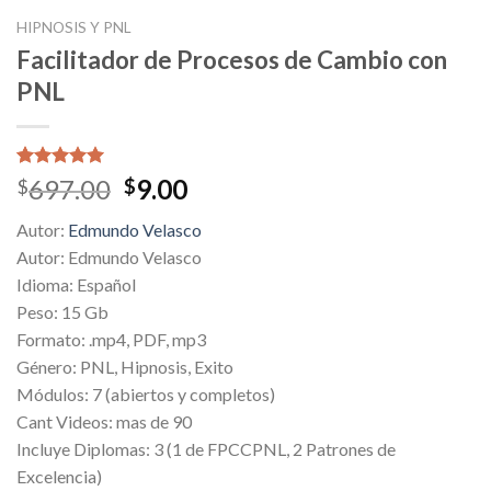
HIPNOSIS Y PNL
Facilitador de Procesos de Cambio con
PNL
Valorado
2
Original
Current
697.00
9.00
$
$
5.00
sobre
price
price
5 basado
Autor:
Edmundo Velasco
en
was:
is:
puntuaciones
Autor: Edmundo Velasco
$697.00.
$9.00.
de clientes
Idioma: Español
Peso: 15 Gb
Formato: .mp4, PDF, mp3
Género: PNL, Hipnosis, Exito
Módulos: 7 (abiertos y completos)
Cant Videos: mas de 90
Incluye Diplomas: 3 (1 de FPCCPNL, 2 Patrones de
Excelencia)