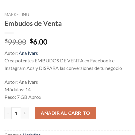
MARKETING
Embudos de Venta
Original
Current
99.00
6.00
$
$
price
price
Autor:
Ana Ivars
was:
is:
Crea potentes EMBUDOS DE VENTA en Facebook e
$99.00.
$6.00.
Instagram Ads y DISPARA las conversiones de tu negocio
Autor: Ana Ivars
Módulos: 14
Peso: 7 GB Aprox
Embudos de Venta cantidad
AÑADIR AL CARRITO
Categoría:
Marketing