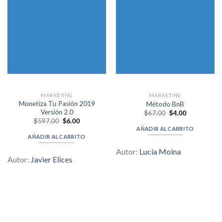
MARKETING
MARKETING
Monetiza Tu Pasión 2019
Método BnB
Versión 2.0
Original
Current
$
67.00
$
4.00
price
price
Original
Current
$
597.00
$
6.00
was:
is:
price
price
AÑADIR AL CARRITO
$67.00.
$4.00.
was:
is:
AÑADIR AL CARRITO
$597.00.
$6.00.
Autor:
Lucía Moina
Autor:
Javier Elices