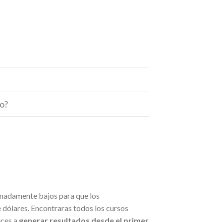
o?
madamente bajos para que los
dólares. Encontraras todos los cursos
eces a
generar resultados desde el primer