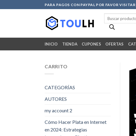
Skip
PARA PAGOS CON PAYPAL POR FAVOR VISITA
to
Búsqueda
content
de
productos
INICIO
TIENDA
CUPONES
OFERTAS
CAT
CARRITO
CATEGORÍAS
AUTORES
my account 2
Cómo Hacer Plata en Internet
en 2024: Estrategias