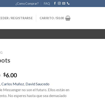
¿Como Comprar?
FAQ
EDER / REGISTRARSE
CARRITO /
$
0.00
NG
bots
Original
Current
0
6.00
$
price
price
1
,
Carlos Muñoz
,
David Saucedo
was:
is:
e Messenger no son el futuro. Ellos están en
$67.00.
$6.00.
nto. No esperes hasta que sea demasiado