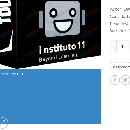
Autor: Da
Cantidad 
Peso: 65
Servidor:
Chatbots 
Categoría:
M
rso Premium