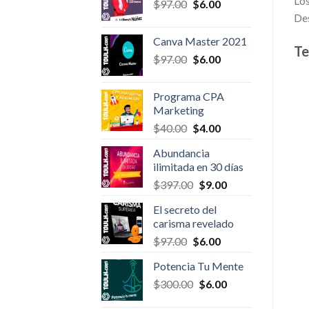
Los
Original
Current
$
97.00
$
6.00
Des
price
price
was:
is:
Canva Master 2021
$97.00.
$6.00.
Te
Original
Current
$
97.00
$
6.00
price
price
was:
is:
Programa CPA
$97.00.
$6.00.
Marketing
Original
Current
$
40.00
$
4.00
price
price
Abundancia
was:
is:
ilimitada en 30 días
$40.00.
$4.00.
Original
Current
$
397.00
$
9.00
price
price
El secreto del
was:
is:
carisma revelado
$397.00.
$9.00.
Original
Current
$
97.00
$
6.00
price
price
Potencia Tu Mente
was:
is:
Original
Current
$
300.00
$97.00.
$
6.00
$6.00.
price
price