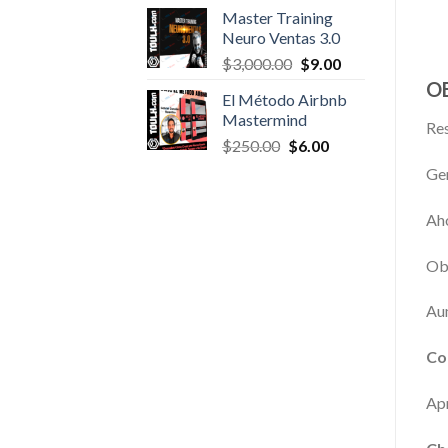
was:
is:
Master Training
$300.00.
$6.00.
Neuro Ventas 3.0
Original
Current
$
3,000.00
$
9.00
price
price
O
El Método Airbnb
was:
is:
Mastermind
$3,000.00.
$9.00.
Res
Original
Current
$
250.00
$
6.00
price
price
Gen
was:
is:
$250.00.
$6.00.
Aho
Obt
Aum
Co
Apr