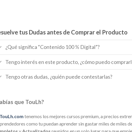
suelve tus Dudas antes de Comprar el Producto
¿Qué significa “Contenido 100 % Digital”?
Tengo interés en este producto, ¿cómo puedo comprarl
Tengo otras dudas, ¿quién puede contestarlas?
abías que TouLh?
TouLh.com
tenemos los mejores cursos premium, a precios extre
rendedores como tu puedan aprender sin gastar miles de miles de 
mpletos
y
Actualizados
reunidos en un solo lugar para que empi