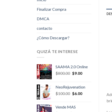
Finalizar Compra
DE
DMCA
contacto
¿Cómo Descargar?
QUIZÁ TE INTERESE
SAAMA 2.0 Online
Original
Current
$
800.00
$
9.00
price
price
was:
is:
NeoRejuvenation
$800.00.
$9.00.
Original
Current
$
100.00
$
6.00
Ade
price
price
bri
was:
is:
Vende MAS
$100.00.
$6.00.