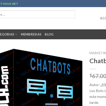
R
TOULH.NET
ACC
EGORIAS
MEMBRESIAS
BLOG
MARKETI
Chat
67.0
$
Autor:
¡1
Los Bots d
este mome
tarde.