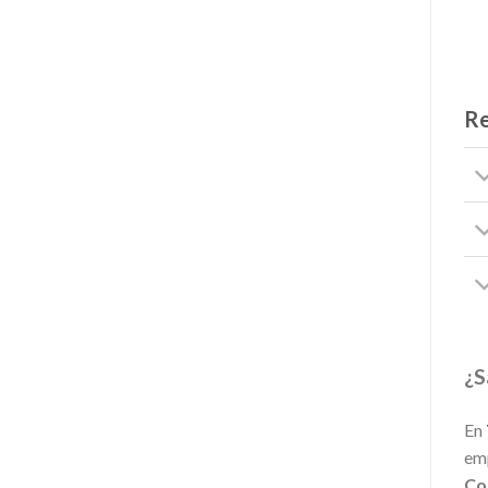
Re
¿S
En
emp
Co