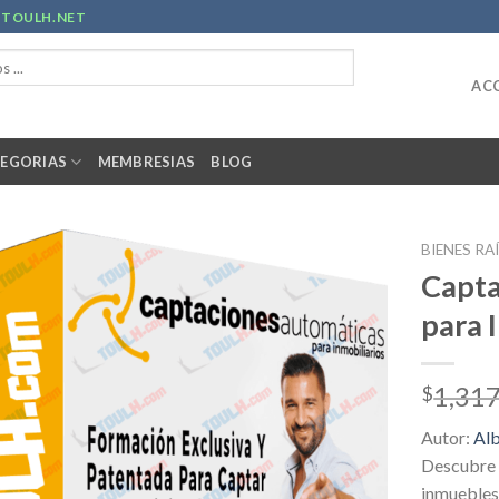
R
TOULH.NET
ACC
EGORIAS
MEMBRESIAS
BLOG
BIENES RA
Capta
para 
1,317
$
Autor:
Al
Descubre 
inmuebles 