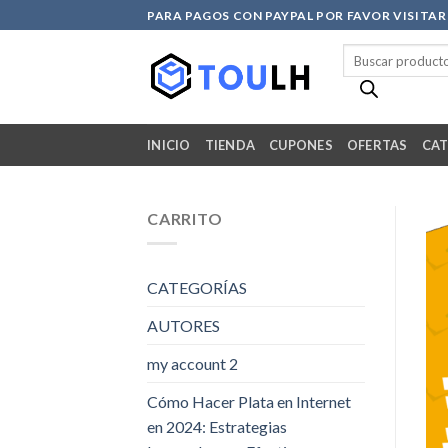
Skip
PARA PAGOS CON PAYPAL POR FAVOR VISITA
to
Búsqueda
content
de
productos
INICIO
TIENDA
CUPONES
OFERTAS
CAT
CARRITO
CATEGORÍAS
AUTORES
my account 2
Cómo Hacer Plata en Internet
en 2024: Estrategias