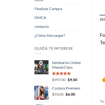
Finalizar Compra
DMCA
DE
contacto
Fo
¿Cómo Descargar?
Te
QUIZÁ TE INTERESE
Seminarios Online
MasterClass
Valorado en
Original
Current
$
997.00
$
9.00
5.00
de 5
price
price
Costura Premium
was:
is:
Original
Current
$
50.00
$
$997.00.
6.00
$9.00.
price
price
Ya 
was:
is: