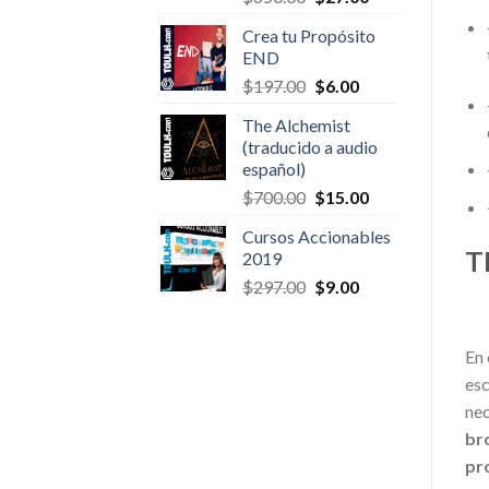
price
price
Crea tu Propósito
was:
is:
END
$650.00.
$27.00.
Original
Current
$
197.00
$
6.00
price
price
The Alchemist
was:
is:
(traducido a audio
$197.00.
$6.00.
español)
Original
Current
$
700.00
$
15.00
price
price
Cursos Accionables
was:
is:
T
2019
$700.00.
$15.00.
Original
Current
$
297.00
$
9.00
price
price
was:
is:
$297.00.
$9.00.
En 
esc
nec
br
pr