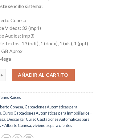
este sencillo sistema!
berto Conesa
de Videos: 32 (mp4)
de Audios: (mp3)
e Textos: 13 (pdf), 1 (docx), 1 (xls), 1 (ppt)
5 GB Aprox
 Mega
es Automáticas para Inmobiliarios cantidad
AÑADIR AL CARRITO
ienes Raíces
lberto Conesa
,
Captaciones Automáticas para
s
,
Curso Captaciones Automáticas para Inmobiliarios –
esa
,
Descargar Curso Captaciones Automáticas para
s – Alberto Conesa
,
viviendas para clientes