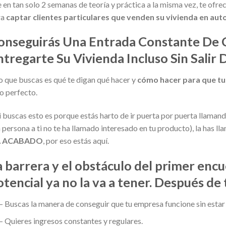
 en tan solo 2 semanas de teoría y práctica a la misma vez, te ofrec
ra
captar clientes particulares que venden su vivienda en auto
onseguirás Una Entrada Constante De C
ntregarte Su Vivienda Incluso Sin Salir 
lo que buscas es qué te digan qué hacer y
cómo hacer para que tu cl
io perfecto.
i buscas esto es porque estás harto de ir puerta por puerta llaman
 persona a ti no te ha llamado interesado en tu producto), la has l
 ACABADO
, por eso estás aquí.
a barrera y el obstáculo del primer encu
otencial ya no la va a tener. Después d
– Buscas la manera de conseguir que tu empresa funcione sin estar t
– Quieres ingresos constantes y regulares.