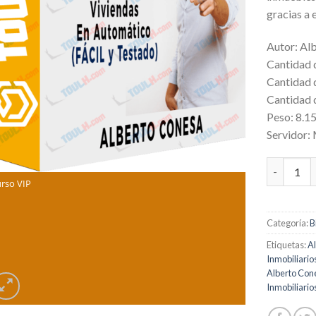
gracias a 
Autor: Al
Cantidad 
Cantidad 
Cantidad d
Peso: 8.1
Servidor:
Captacion
rso VIP
Categoría:
B
Etiquetas:
A
Inmobiliario
Alberto Con
Inmobiliario