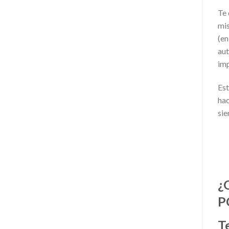
Te 
mis
(en
aut
imp
Est
hac
sie
¿
P
T