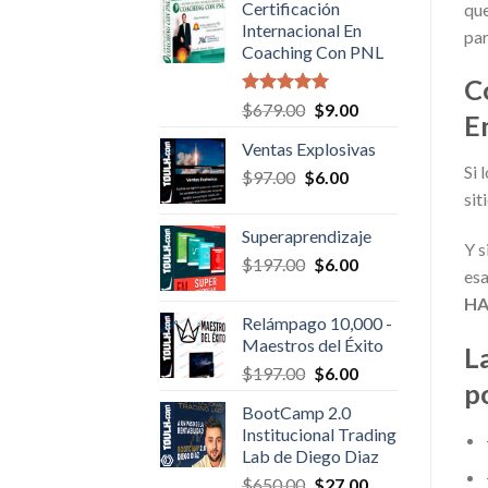
Certificación
que
$50.00.
$6.00.
Internacional En
pa
Coaching Con PNL
C
Valorado en
Original
Current
$
679.00
$
9.00
E
5.00
de 5
price
price
Ventas Explosivas
was:
is:
Si 
Original
Current
$
97.00
$
$679.00.
6.00
$9.00.
price
price
sit
was:
is:
Superaprendizaje
$97.00.
$6.00.
Y s
Original
Current
$
197.00
$
6.00
esa
price
price
HA
was:
is:
Relámpago 10,000 -
$197.00.
$6.00.
Maestros del Éxito
L
Original
Current
$
197.00
$
6.00
p
price
price
BootCamp 2.0
was:
is:
Institucional Trading
$197.00.
$6.00.
Lab de Diego Diaz
Original
Current
$
650.00
$
27.00