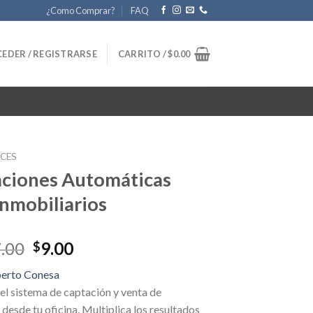
¿Como Comprar?
FAQ
EDER / REGISTRARSE
CARRITO /
$
0.00
ÍCES
ciones Automáticas
Inmobiliarios
Original
Current
.00
9.00
$
price
price
berto Conesa
was:
is:
el sistema de captación y venta de
$1,317.00.
$9.00.
desde tu oficina. Multiplica los resultados