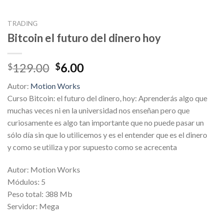
TRADING
Bitcoin el futuro del dinero hoy
Original
Current
129.00
6.00
$
$
price
price
Autor:
Motion Works
was:
is:
Curso Bitcoin: el futuro del dinero, hoy: Aprenderás algo que
$129.00.
$6.00.
muchas veces ni en la universidad nos enseñan pero que
curiosamente es algo tan importante que no puede pasar un
sólo día sin que lo utilicemos y es el entender que es el dinero
y como se utiliza y por supuesto como se acrecenta
Autor: Motion Works
Módulos: 5
Peso total: 388 Mb
Servidor: Mega