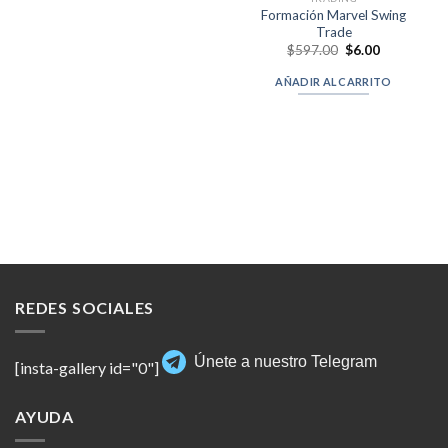
Formación Marvel Swing
Trade
Original
Current
$
597.00
$
6.00
price
price
was:
is:
AÑADIR AL CARRITO
$597.00.
$6.00.
REDES SOCIALES
Únete a nuestro Telegram
[insta-gallery id="0"]
AYUDA