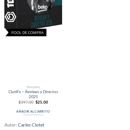
POOL DE COMPRA
TRADING
ClutiFx – Reviews y Directos
2025
Original
Current
$
397.00
$
25.00
price
price
was:
is:
AÑADIR AL CARRITO
$397.00.
$25.00.
Autor:
Carles Clotet