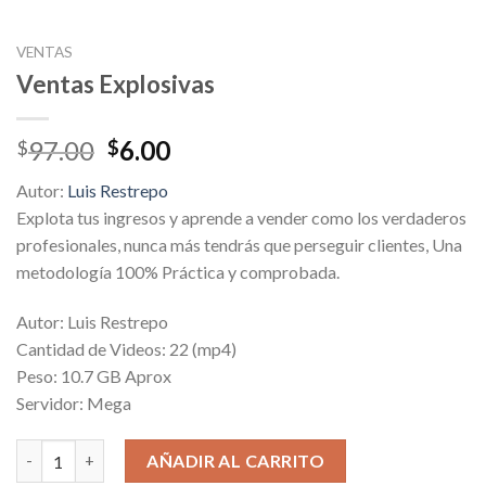
VENTAS
Ventas Explosivas
Original
Current
97.00
6.00
$
$
price
price
Autor:
Luis Restrepo
was:
is:
Explota tus ingresos y aprende a vender como los verdaderos
$97.00.
$6.00.
profesionales, nunca más tendrás que perseguir clientes, Una
metodología 100% Práctica y comprobada.
Autor: Luis Restrepo
Cantidad de Videos: 22 (mp4)
Peso: 10.7 GB Aprox
Servidor: Mega
Ventas Explosivas cantidad
AÑADIR AL CARRITO