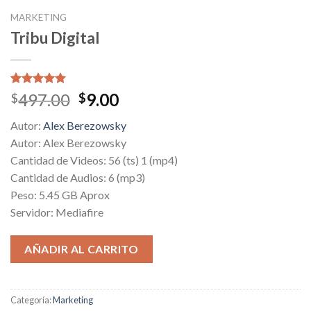
MARKETING
Tribu Digital
Valorado
1
Original
Current
497.00
9.00
$
$
5.00
sobre
price
price
5 basado
Autor:
Alex Berezowsky
en
was:
is:
puntuación
Autor: Alex Berezowsky
$497.00.
$9.00.
de cliente
Cantidad de Videos: 56 (ts) 1 (mp4)
Cantidad de Audios: 6 (mp3)
Peso: 5.45 GB Aprox
Servidor: Mediafire
AÑADIR AL CARRITO
Categoría:
Marketing