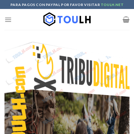
Skip
PARA PAGOS CON PAYPAL POR FAVOR VISITAR
TOULH.NET
to
content