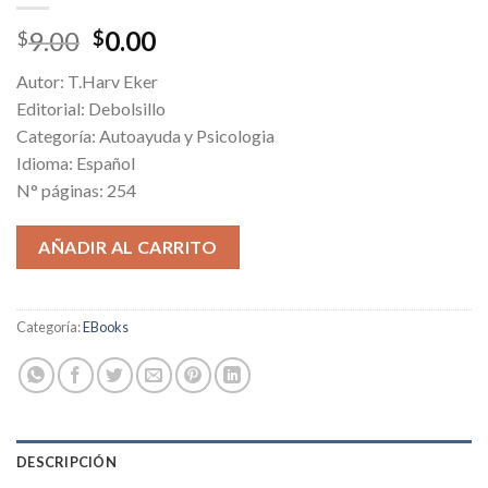
Original
Current
9.00
0.00
$
$
price
price
Autor: T.Harv Eker
was:
is:
Editorial: Debolsillo
$9.00.
$0.00.
Categoría: Autoayuda y Psicologia
Idioma: Español
N° páginas: 254
AÑADIR AL CARRITO
Categoría:
EBooks
DESCRIPCIÓN