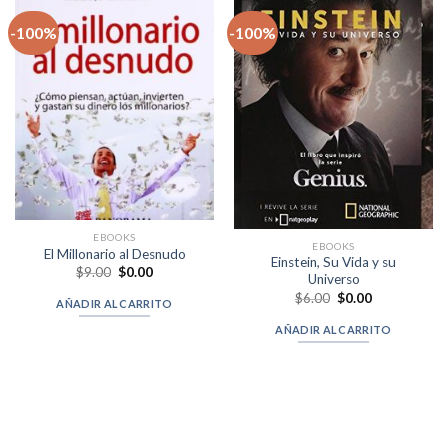
-100%
-100%
EBOOKS
EBOOKS
El Millonario al Desnudo
Einstein, Su Vida y su
Original
Current
$
9.00
$
0.00
Universo
price
price
Original
Current
was:
is:
$
6.00
$
0.00
AÑADIR AL CARRITO
price
price
$9.00.
$0.00.
was:
is:
AÑADIR AL CARRITO
$6.00.
$0.00.