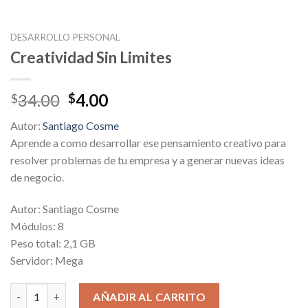
DESARROLLO PERSONAL
Creatividad Sin Limites
Original
Current
34.00
4.00
$
$
price
price
Autor:
Santiago Cosme
was:
is:
Aprende a como desarrollar ese pensamiento creativo para
$34.00.
$4.00.
resolver problemas de tu empresa y a generar nuevas ideas
de negocio.
Autor: Santiago Cosme
Módulos: 8
Peso total: 2,1 GB
Servidor: Mega
Creatividad Sin Limites cantidad
AÑADIR AL CARRITO