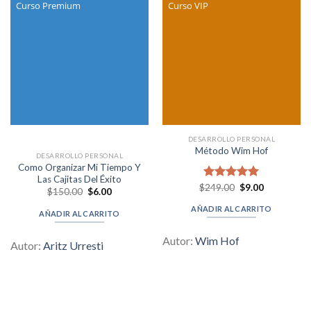
Curso Premium
Curso VIP
DESARROLLO PERSONAL
Método Wim Hof
DESARROLLO PERSONAL
Como Organizar Mi Tiempo Y
Las Cajitas Del Éxito
Original
Current
$
Valorado en
249.00
$
9.00
Original
Current
$
150.00
$
6.00
price
price
5.00
de 5
price
price
was:
is:
was:
is:
AÑADIR AL CARRITO
$249.00.
$9.00.
AÑADIR AL CARRITO
$150.00.
$6.00.
Autor:
Wim Hof
Autor:
Aritz Urresti