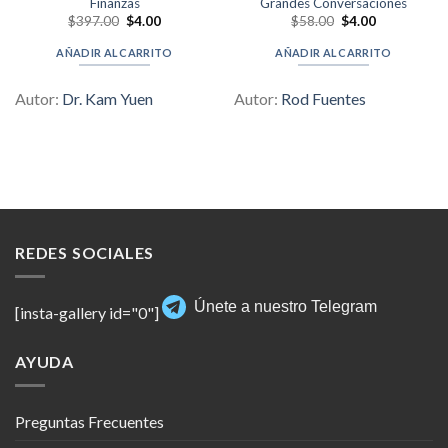
Finanzas
Grandes Conversaciones
Original
Current
Original
Current
$
397.00
$
4.00
$
58.00
$
4.00
price
price
price
price
was:
is:
was:
is:
AÑADIR AL CARRITO
AÑADIR AL CARRITO
$397.00.
$4.00.
$58.00.
$4.00.
Autor:
Dr. Kam Yuen
Autor:
Rod Fuentes
REDES SOCIALES
Únete a nuestro Telegram
[insta-gallery id="0"]
AYUDA
Preguntas Frecuentes