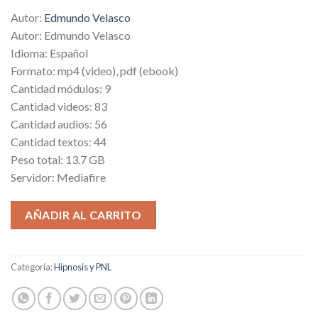
price
price
5 basado
Autor:
Edmundo Velasco
en
was:
is:
puntuación
Autor: Edmundo Velasco
$679.00.
$9.00.
de cliente
Idioma: Español
Formato: mp4 (video), pdf (ebook)
Cantidad módulos: 9
Cantidad videos: 83
Cantidad audios: 56
Cantidad textos: 44
Peso total: 13.7 GB
Servidor: Mediafire
AÑADIR AL CARRITO
Categoría:
Hipnosis y PNL