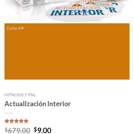
Curso VIP
HIPNOSIS Y PNL
Actualización Interior
Valorado
1
Original
Current
679.00
9.00
$
$
5.00
sobre