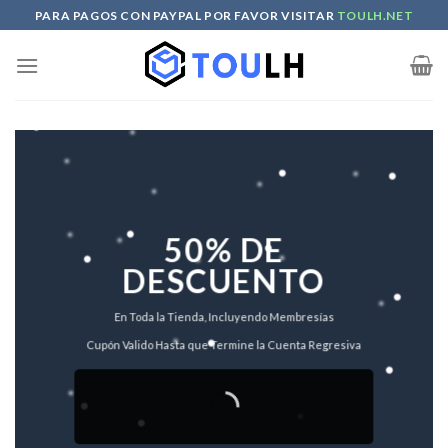
Skip
PARA PAGOS CON PAYPAL POR FAVOR VISITAR
TOULH.NET
to
content
50% DE
DESCUENTO
En Toda la Tienda, Incluyendo Membresías
Cupón Valido Hasta que Termine la Cuenta Regresiva